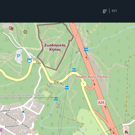
gr
|
en