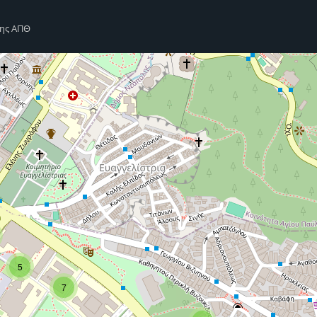
σης ΑΠΘ
5
7