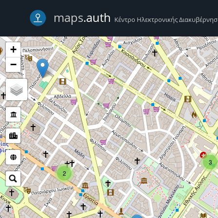
-->
maps
.auth
Κέντρο Ηλεκτρονικής Διακυβέρνη
+
−
3
2