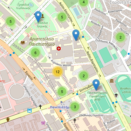
4
5
5
2
6
12
2
5
3