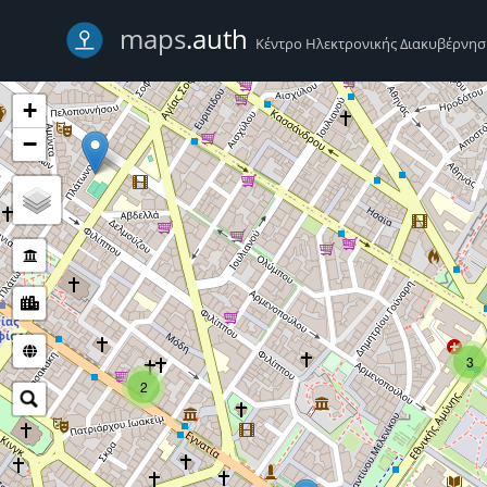
-->
maps
.auth
Κέντρο Ηλεκτρονικής Διακυβέρνη
+
−
3
2