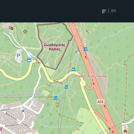
gr
|
en