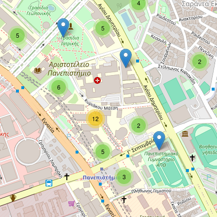
4
5
5
2
6
12
2
5
3