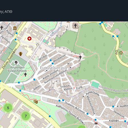
σης ΑΠΘ
5
7