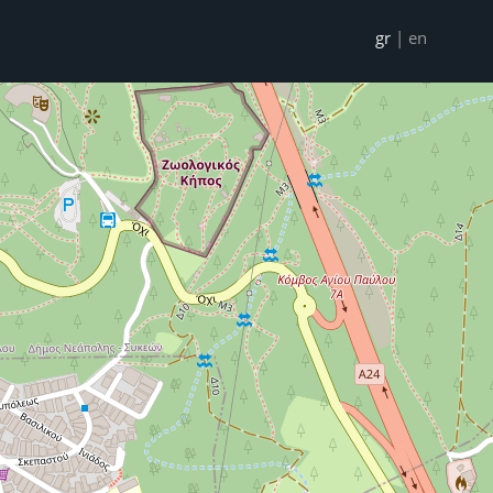
gr
|
en