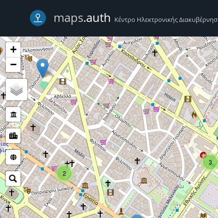
-->
maps
.auth
Κέντρο Ηλεκτρονικής Διακυβέρνη
+
−
3
2